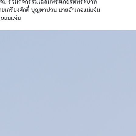
แจ่ม ร่วมกิจกรรมเฉลิมพระเกียรติพระบาท
ายเกรียงศักดิ์ บุญตาปวน นายอำเภอแม่แจ่ม
ยนแม่แจ่ม