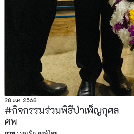
28 ธ.ค. 2568
#กิจกรรมร่วมพิธีบำเพ็ญกุศล
ศพ
ภาพ :
ผอ.เพิก พงษ์ไทย