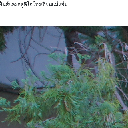
ันธ์และสตูดิโอโรงเรียนแม่แจ่ม